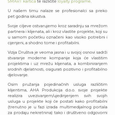
SMART kartica
te različite
loyalty programe
.
U našem timu nalaze se profesionalci sa preko
pet godina iskustva.
Svoje ciljeve ostvarujemo kroz saradnju sa mrežom
partnera i klijenata, ali i kroz vlastite projekte, koji su
u samom početku označeni kao visoko potrebni i
cijenjeni, a shodno tome i profitabilni.
Vizija Društva je veoma jasna i u svojoj osnovi sadrži
stvaranje moderne kompanije koja će vlastitim
projektima i uz mrežu klijenata, a kombiniranjem
srodnih djelatnosti, osigurati pozitivno i profitabilno
djelovanje.
Osim pružanja pojedinačnih usluga različitim
klijentima, AHA Produkcija d.o.o. svoje projekte
realizira uvezivanjem/ujedinjenjem svih svojih
usluga u projekte koji će postati kako profitabilni
(trenutno je u fazi izrada multimedijalnog portala
za prodaju nekretnina) tako i društveno odgovorni