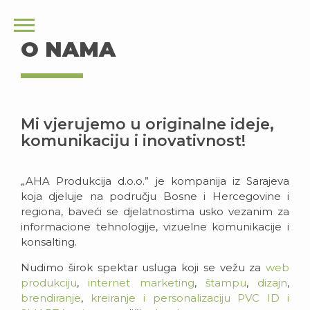
O NAMA
Mi vjerujemo u originalne ideje,
komunikaciju i inovativnost!
„AHA Produkcija d.o.o.” je kompanija iz Sarajeva
koja djeluje na području Bosne i Hercegovine i
regiona, baveći se djelatnostima usko vezanim za
informacione tehnologije, vizuelne komunikacije i
konsalting.
Nudimo širok spektar usluga koji se vežu za
web
produkciju
,
internet marketing
,
štampu
,
dizajn
,
brendiranje
,
kreiranje i personalizaciju PVC ID i